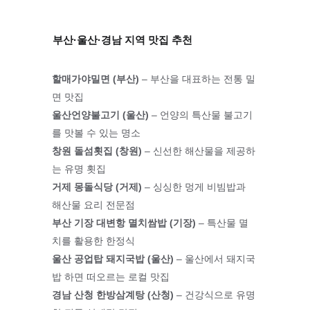
부산·울산·경남 지역 맛집 추천
할매가야밀면 (부산)
 – 부산을 대표하는 전통 밀
면 맛집
울산언양불고기 (울산)
 – 언양의 특산물 불고기
를 맛볼 수 있는 명소
창원 돝섬횟집 (창원)
 – 신선한 해산물을 제공하
는 유명 횟집
거제 몽돌식당 (거제)
 – 싱싱한 멍게 비빔밥과 
해산물 요리 전문점
부산 기장 대변항 멸치쌈밥 (기장)
 – 특산물 멸
치를 활용한 한정식
울산 공업탑 돼지국밥 (울산)
 – 울산에서 돼지국
밥 하면 떠오르는 로컬 맛집
경남 산청 한방삼계탕 (산청)
 – 건강식으로 유명